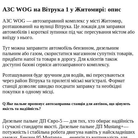
АЗС WOG на Вітрука 1 у Житомирі: опис
АЗС WOG — автозаправний комплекс у місті Житомир,
розташований на вулиці Вітрука. Це локація для заправки
автомобілів і короткої зупинки під час пересування містом або
виїзду з нього.
Тут можна заправити автомобіль бензином, дизельним
пальним або газом, скористатися магазином супутніх товарів,
придбати напої та товари в дорогу. Для клієнтів також
доступні базові сервіси автозаправного комплексу.
Розташування буде зручним для водіїв, які пересуваються
через район Вітрука та прилеглі міські магістралі. Формат
станції дозволяє швидко поєднати заправку та необхідні
покупки в одному місці.
Q
Яке пальне пропонує автозаправна станція для автівок, що цінують
якість та надійність?
Дизельне пальне ДП Євро-5 — для тих, хто обирає надійність
і сучасні стандарти якості. Дизельне пальне ДП Mustang+—
потужність і стабільна робота двигуна навіть у найскладніших
умовах. Бензин 95 Mustang+ — енергія та витривалість для