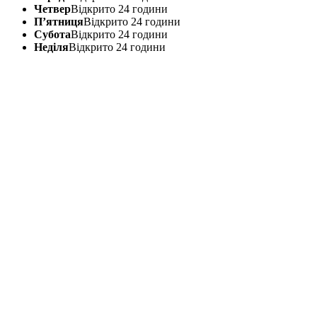
Четвер
Відкрито 24 години
П’ятниця
Відкрито 24 години
Субота
Відкрито 24 години
Неділя
Відкрито 24 години