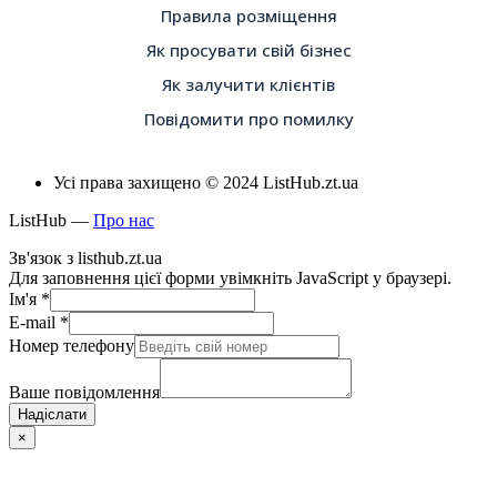
Правила розміщення
Як просувати свій бізнес
Як залучити клієнтів
Повідомити про помилку
Усі права захищено © 2024 ListHub.zt.ua
ListHub —
Про нас
Зв'язок з listhub.zt.ua
Для заповнення цієї форми увімкніть JavaScript у браузері.
Ім'я
*
E-mail
*
Номер телефону
Ваше повідомлення
Надіслати
×