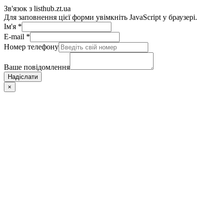
Зв'язок з listhub.zt.ua
Для заповнення цієї форми увімкніть JavaScript у браузері.
Ім'я
*
E-mail
*
Номер телефону
Ваше повідомлення
Надіслати
×