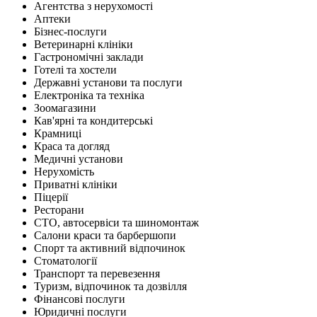
Агентства з нерухомості
Аптеки
Бізнес-послуги
Ветеринарні клініки
Гастрономічні заклади
Готелі та хостели
Державні установи та послуги
Електроніка та техніка
Зоомагазини
Кав'ярні та кондитерські
Крамниці
Краса та догляд
Медичні установи
Нерухомість
Приватні клініки
Піцерії
Ресторани
СТО, автосервіси та шиномонтаж
Салони краси та барбершопи
Спорт та активний відпочинок
Стоматології
Транспорт та перевезення
Туризм, відпочинок та дозвілля
Фінансові послуги
Юридичні послуги