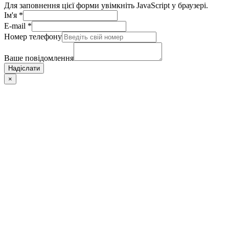
Для заповнення цієї форми увімкніть JavaScript у браузері.
Ім'я
*
E-mail
*
Номер телефону
Ваше повідомлення
Надіслати
×