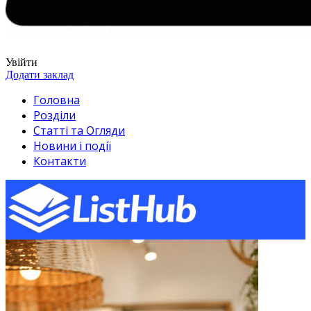
Увійти
Додати заклад
Головна
Розділи
Статті та Огляди
Новини і події
Контакти