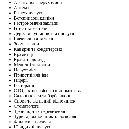
Агентства з нерухомості
Аптеки
Бізнес-послуги
Ветеринарні клініки
Гастрономічні заклади
Готелі та хостели
Державні установи та послуги
Електроніка та техніка
Зоомагазини
Кав'ярні та кондитерські
Крамниці
Краса та догляд
Медичні установи
Нерухомість
Приватні клініки
Піцерії
Ресторани
СТО, автосервіси та шиномонтаж
Салони краси та барбершопи
Спорт та активний відпочинок
Стоматології
Транспорт та перевезення
Туризм, відпочинок та дозвілля
Фінансові послуги
Юридичні послуги