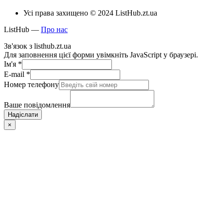
Усі права захищено © 2024 ListHub.zt.ua
ListHub —
Про нас
Зв'язок з listhub.zt.ua
Для заповнення цієї форми увімкніть JavaScript у браузері.
Ім'я
*
E-mail
*
Номер телефону
Ваше повідомлення
Надіслати
×