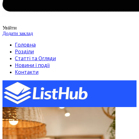
Увійти
Додати заклад
Головна
Розділи
Статті та Огляди
Новини і події
Контакти