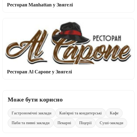
Ресторан Manhattan у Звягелі
Ресторан Al Capone у Звягелі
Може бути корисно
Гастрономічні заклади
Кав'ярні та кондитерські
Кафе
Паби та пивні заклади
Пекарні
Піцерії
Суші-заклади