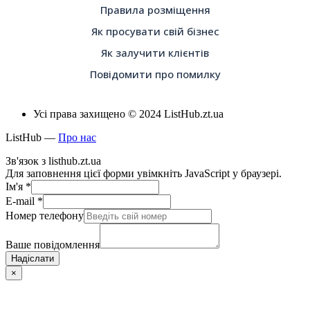
Правила розміщення
Як просувати свій бізнес
Як залучити клієнтів
Повідомити про помилку
Усі права захищено © 2024 ListHub.zt.ua
ListHub —
Про нас
Зв'язок з listhub.zt.ua
Для заповнення цієї форми увімкніть JavaScript у браузері.
Ім'я
*
E-mail
*
Номер телефону
Ваше повідомлення
Надіслати
×