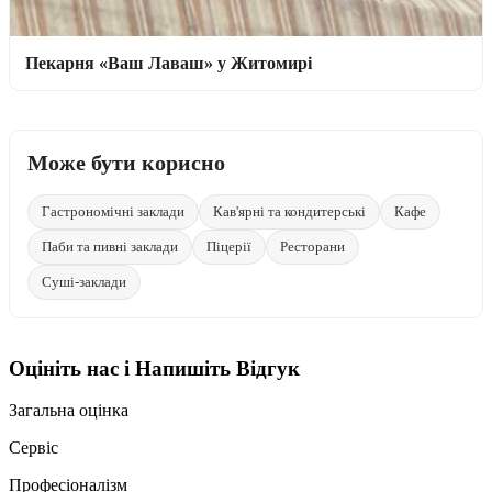
Пекарня «Ваш Лаваш» у Житомирі
Може бути корисно
Гастрономічні заклади
Кав'ярні та кондитерські
Кафе
Паби та пивні заклади
Піцерії
Ресторани
Суші-заклади
Оцініть нас і Напишіть Відгук
Загальна оцінка
Сервіс
Професіоналізм