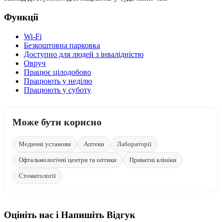
Функції
Wi-Fi
Безкоштовна парковка
Доступно для людей з інвалідністю
Овруч
Працює цілодобово
Працюють у неділю
Працюють у суботу
Може бути корисно
Медичні установи
Аптеки
Лабораторії
Офтальмологічні центри та оптики
Приватні клініки
Стоматології
Оцініть нас і Напишіть Відгук