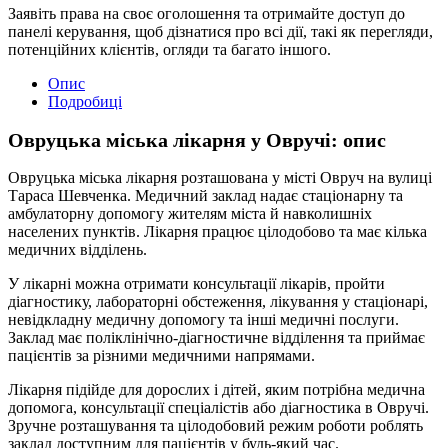
Заявіть права на своє оголошення та отримайте доступ до
панелі керування, щоб дізнатися про всі дії, такі як перегляди,
потенційних клієнтів, огляди та багато іншого.
Опис
Подробиці
Овруцька міська лікарня у Овручі: опис
Овруцька міська лікарня розташована у місті Овруч на вулиці
Тараса Шевченка. Медичний заклад надає стаціонарну та
амбулаторну допомогу жителям міста й навколишніх
населених пунктів. Лікарня працює цілодобово та має кілька
медичних відділень.
У лікарні можна отримати консультації лікарів, пройти
діагностику, лабораторні обстеження, лікування у стаціонарі,
невідкладну медичну допомогу та інші медичні послуги.
Заклад має поліклінічно-діагностичне відділення та приймає
пацієнтів за різними медичними напрямами.
Лікарня підійде для дорослих і дітей, яким потрібна медична
допомога, консультації спеціалістів або діагностика в Овручі.
Зручне розташування та цілодобовий режим роботи роблять
заклад доступним для пацієнтів у будь-який час.