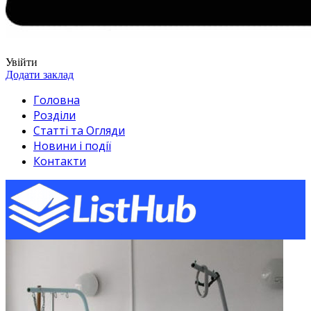
Увійти
Додати заклад
Головна
Розділи
Статті та Огляди
Новини і події
Контакти