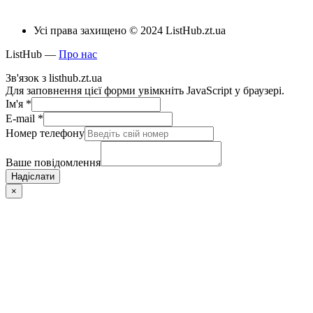
Усі права захищено © 2024 ListHub.zt.ua
ListHub —
Про нас
Зв'язок з listhub.zt.ua
Для заповнення цієї форми увімкніть JavaScript у браузері.
Ім'я
*
E-mail
*
Номер телефону
Ваше повідомлення
Надіслати
×