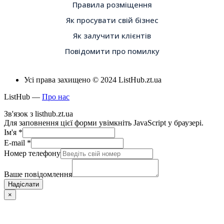
Правила розміщення
Як просувати свій бізнес
Як залучити клієнтів
Повідомити про помилку
Усі права захищено © 2024 ListHub.zt.ua
ListHub —
Про нас
Зв'язок з listhub.zt.ua
Для заповнення цієї форми увімкніть JavaScript у браузері.
Ім'я
*
E-mail
*
Номер телефону
Ваше повідомлення
Надіслати
×