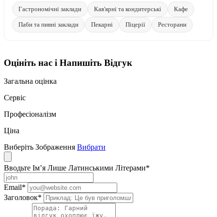
Гастрономічні заклади
Кав'ярні та кондитерські
Кафе
Паби та пивні заклади
Пекарні
Піцерії
Ресторани
Оцініть нас і Напишіть Відгук
Загальна оцінка
Сервіс
Професіоналізм
Ціна
Виберіть Зображення
Вибрати
Вводьте Ім’я Лише Латинськими Літерами
*
Email
*
Заголовок
*