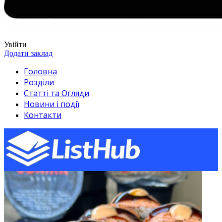
Увійти
Додати заклад
Головна
Розділи
Статті та Огляди
Новини і події
Контакти