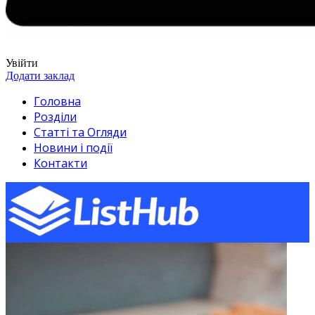
Увійти
Додати заклад
Головна
Розділи
Статті та Огляди
Новини і події
Контакти