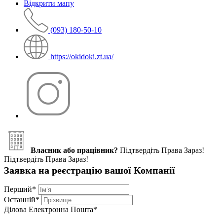
Відкрити мапу
(093) 180-50-10
https://okidoki.zt.ua/
Власник або працівник?
Підтвердіть Права Зараз!
Підтвердіть Права Зараз!
Заявка на реєстрацію вашої Компанії
Перший
*
Останній
*
Ділова Електронна Пошта
*