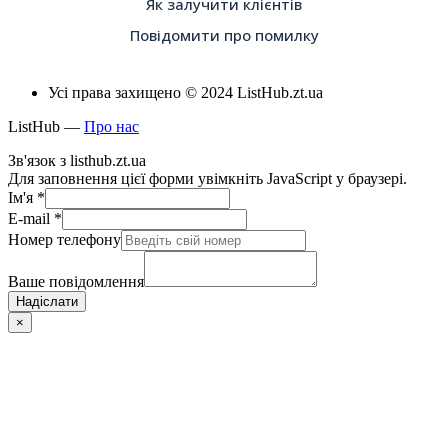
Як залучити клієнтів
Повідомити про помилку
Усі права захищено © 2024 ListHub.zt.ua
ListHub —
Про нас
Зв'язок з listhub.zt.ua
Для заповнення цієї форми увімкніть JavaScript у браузері.
Ім'я
*
E-mail
*
Номер телефону
Ваше повідомлення
Надіслати
×