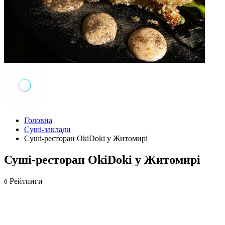
Головна
Суші-заклади
Суші-ресторан OkiDoki у Житомирі
Суші-ресторан OkiDoki у Житомирі
Рейтинги
0