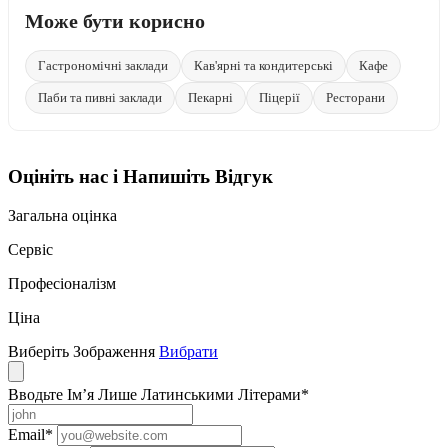
Може бути корисно
Гастрономічні заклади
Кав'ярні та кондитерські
Кафе
Паби та пивні заклади
Пекарні
Піцерії
Ресторани
Оцініть нас і Напишіть Відгук
Загальна оцінка
Сервіс
Професіоналізм
Ціна
Виберіть Зображення
Вибрати
Вводьте Ім’я Лише Латинськими Літерами
*
Email
*