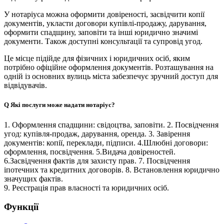
У нотаріуса можна оформити довіреності, засвідчити копії
документів, укласти договори купівлі-продажу, дарування,
оформити спадщину, заповіти та інші юридично значимі
документи. Також доступні консультації та супровід угод.
Це місце підійде для фізичних і юридичних осіб, яким
потрібно офіційне оформлення документів. Розташування на
одній із основних вулиць міста забезпечує зручний доступ для
відвідувачів.
Q
Які послуги може надати нотаріус?
1. Оформлення спадщини: свідоцтва, заповіти. 2. Посвідчення
угод: купівля-продаж, дарування, оренда. 3. Завірення
документів: копії, переклади, підписи. 4.Шлюбні договори:
оформлення, посвідчення. 5.Видача довіреностей.
6.Засвідчення фактів для захисту прав. 7. Посвідчення
іпотечних та кредитних договорів. 8. Встановлення юридично
значущих фактів.
9. Реєстрація прав власності та юридичних осіб.
Функції