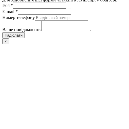
Ім'я
*
E-mail
*
Номер телефону
Ваше повідомлення
Надіслати
×