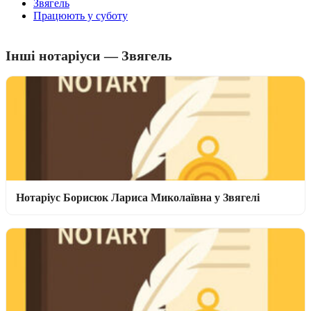
Звягель
Працюють у суботу
Інші нотаріуси — Звягель
Нотаріус Борисюк Лариса Миколаївна у Звягелі