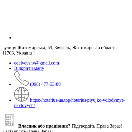
вулиця Житомирська, 59, Звягель, Житомирська область,
11703, Україна
edelveysnv@gmail.com
Відкрити мапу
(098) 477-53-80
https://notarius-ua.top/notarius/plyujko-volodymyr-
pavlovych/
Власник або працівник?
Підтвердіть Права Зараз!
Підтвердіть Права Зараз!