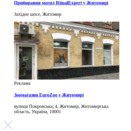
Прибирання могил RitualExpert у Житомирі
Західне шосе, Житомир
Реклама
Зоомагазин EuroZoo у Житомирі
вулиця Покровська, 4, Житомир, Житомирська
область, Україна, 10001