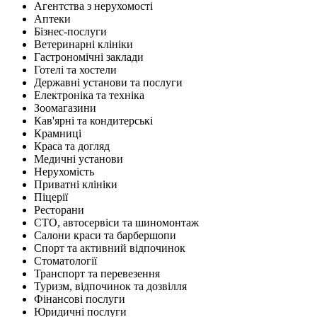
Агентства з нерухомості
Аптеки
Бізнес-послуги
Ветеринарні клініки
Гастрономічні заклади
Готелі та хостели
Державні установи та послуги
Електроніка та техніка
Зоомагазини
Кав'ярні та кондитерські
Крамниці
Краса та догляд
Медичні установи
Нерухомість
Приватні клініки
Піцерії
Ресторани
СТО, автосервіси та шиномонтаж
Салони краси та барбершопи
Спорт та активний відпочинок
Стоматології
Транспорт та перевезення
Туризм, відпочинок та дозвілля
Фінансові послуги
Юридичні послуги