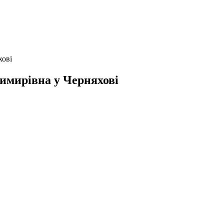
хові
имирівна у Черняхові