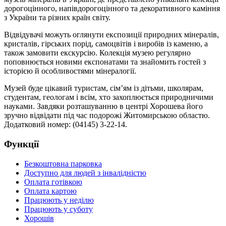
дорогоцінного, напівдорогоцінного та декоративного каміння
з України та різних країн світу.
Відвідувачі можуть оглянути експозиції природних мінералів,
кристалів, гірських порід, самоцвітів і виробів із каменю, а
також замовити екскурсію. Колекція музею регулярно
поповнюється новими експонатами та знайомить гостей з
історією й особливостями мінералогії.
Музей буде цікавий туристам, сім’ям із дітьми, школярам,
студентам, геологам і всім, хто захоплюється природничими
науками. Завдяки розташуванню в центрі Хорошева його
зручно відвідати під час подорожі Житомирською областю.
Додатковий номер: (04145) 3-22-14.
Функції
Безкоштовна парковка
Доступно для людей з інвалідністю
Оплата готівкою
Оплата картою
Працюють у неділю
Працюють у суботу
Хорошів