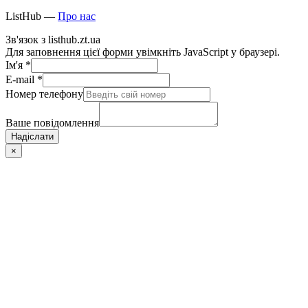
ListHub —
Про нас
Зв'язок з listhub.zt.ua
Для заповнення цієї форми увімкніть JavaScript у браузері.
Ім'я
*
E-mail
*
Номер телефону
Ваше повідомлення
Надіслати
×