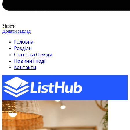
Увійти
Додати заклад
Головна
Розділи
Статті та Огляди
Новини і події
Контакти