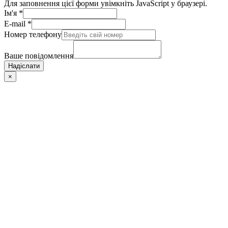
Для заповнення цієї форми увімкніть JavaScript у браузері.
Ім'я
*
E-mail
*
Номер телефону
Ваше повідомлення
Надіслати
×