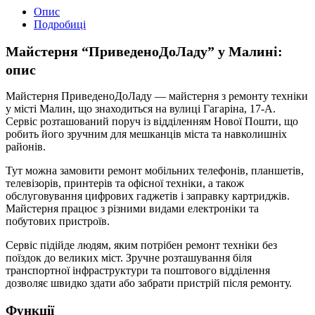
Опис
Подробиці
Майстерня “ПриведеноДоЛаду” у Малині:
опис
Майстерня ПриведеноДоЛаду — майстерня з ремонту техніки
у місті Малин, що знаходиться на вулиці Гагаріна, 17-А.
Сервіс розташований поруч із відділенням Нової Пошти, що
робить його зручним для мешканців міста та навколишніх
районів.
Тут можна замовити ремонт мобільних телефонів, планшетів,
телевізорів, принтерів та офісної техніки, а також
обслуговування цифрових гаджетів і заправку картриджів.
Майстерня працює з різними видами електроніки та
побутових пристроїв.
Сервіс підійде людям, яким потрібен ремонт техніки без
поїздок до великих міст. Зручне розташування біля
транспортної інфраструктури та поштового відділення
дозволяє швидко здати або забрати пристрій після ремонту.
Функції