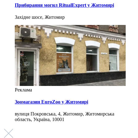
Прибирання могил RitualExpert у Житомирі
Західне шосе, Житомир
Реклама
Зоомагазин EuroZoo у Житомирі
вулиця Покровська, 4, Житомир, Житомирська
область, Україна, 10001