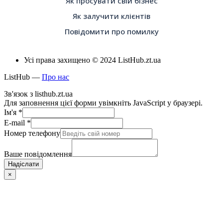
Як просувати свій бізнес
Як залучити клієнтів
Повідомити про помилку
Усі права захищено © 2024 ListHub.zt.ua
ListHub —
Про нас
Зв'язок з listhub.zt.ua
Для заповнення цієї форми увімкніть JavaScript у браузері.
Ім'я
*
E-mail
*
Номер телефону
Ваше повідомлення
Надіслати
×