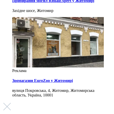
Прибирання могил RitualExpert у Житомирі
Західне шосе, Житомир
Реклама
Зоомагазин EuroZoo у Житомирі
вулиця Покровська, 4, Житомир, Житомирська
область, Україна, 10001