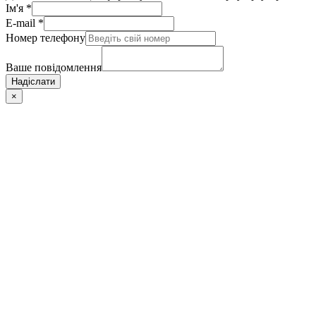
Ім'я
*
E-mail
*
Номер телефону
Ваше повідомлення
Надіслати
×