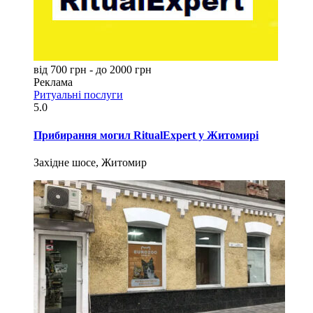
від 700 грн - до 2000 грн
Реклама
Ритуальні послуги
5.0
Прибирання могил RitualExpert у Житомирі
Західне шосе, Житомир