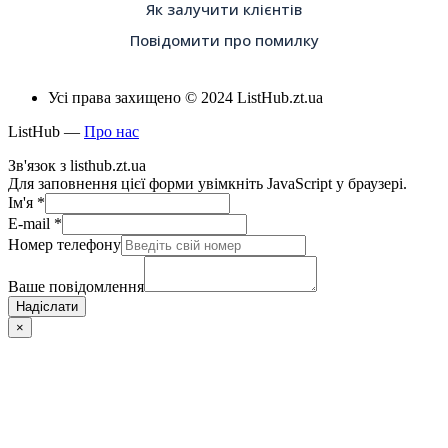
Як залучити клієнтів
Повідомити про помилку
Усі права захищено © 2024 ListHub.zt.ua
ListHub —
Про нас
Зв'язок з listhub.zt.ua
Для заповнення цієї форми увімкніть JavaScript у браузері.
Ім'я
*
E-mail
*
Номер телефону
Ваше повідомлення
Надіслати
×