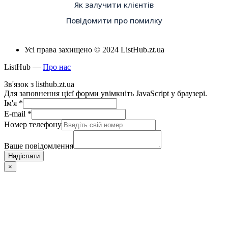
Як залучити клієнтів
Повідомити про помилку
Усі права захищено © 2024 ListHub.zt.ua
ListHub —
Про нас
Зв'язок з listhub.zt.ua
Для заповнення цієї форми увімкніть JavaScript у браузері.
Ім'я
*
E-mail
*
Номер телефону
Ваше повідомлення
Надіслати
×