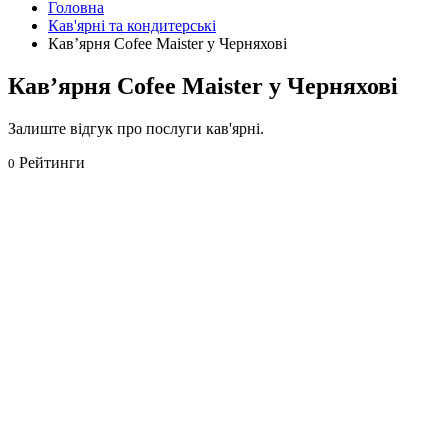
Головна
Кав'ярні та кондитерські
Кав’ярня Cofee Maister у Черняхові
Кав’ярня Cofee Maister у Черняхові
Залиште відгук про послуги кав'ярні.
Рейтинги
0