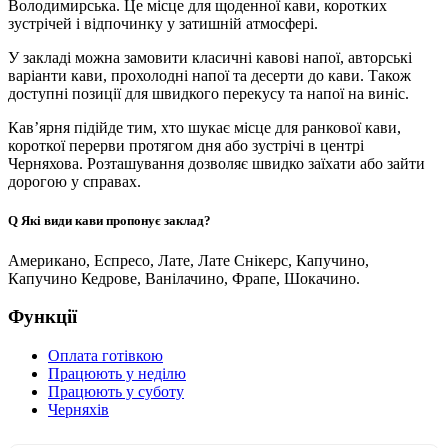
Володимирська. Це місце для щоденної кави, коротких
зустрічей і відпочинку у затишній атмосфері.
У закладі можна замовити класичні кавові напої, авторські
варіанти кави, прохолодні напої та десерти до кави. Також
доступні позиції для швидкого перекусу та напої на виніс.
Кав’ярня підійде тим, хто шукає місце для ранкової кави,
короткої перерви протягом дня або зустрічі в центрі
Черняхова. Розташування дозволяє швидко заїхати або зайти
дорогою у справах.
Q
Які види кави пропонує заклад?
Американо, Еспресо, Лате, Лате Снікерс, Капучино,
Капучино Кедрове, Ванілачино, Фрапе, Шокачино.
Функції
Оплата готівкою
Працюють у неділю
Працюють у суботу
Черняхів