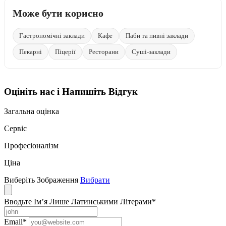
Може бути корисно
Гастрономічні заклади
Кафе
Паби та пивні заклади
Пекарні
Піцерії
Ресторани
Суші-заклади
Оцініть нас і Напишіть Відгук
Загальна оцінка
Сервіс
Професіоналізм
Ціна
Виберіть Зображення
Вибрати
Вводьте Ім’я Лише Латинськими Літерами
*
Email
*