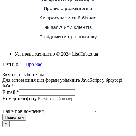
Правила розміщення
Як просувати свій бізнес
Як залучити клієнтів
Повідомити про помилку
Усі права захищено © 2024 ListHub.zt.ua
ListHub —
Про нас
Зв'язок з listhub.zt.ua
Для заповнення цієї форми увімкніть JavaScript у браузері.
Ім'я
*
E-mail
*
Номер телефону
Ваше повідомлення
Надіслати
×