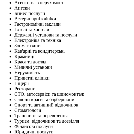
Агентства з нерухомості
Аптеки
Бізнес-послуги
Ветеринарні клініки
Гастрономічні заклади
Готелі та хостели
Державні установи та послуги
Електроніка та техніка
Зоомагазини
Кав'ярні та кондитерські
Крамниці
Краса та догляд
Медичні установи
Нерухомість
Приватні клініки
Піцерії
Ресторани
СТО, автосервіси та шиномонтаж
Салони краси та барбершопи
Спорт та активний відпочинок
Стоматології
Транспорт та перевезення
Туризм, відпочинок та дозвілля
Фінансові послуги
Юридичні послуги