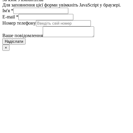
Для заповнення цієї форми увімкніть JavaScript у браузері.
Ім'я
*
E-mail
*
Номер телефону
Ваше повідомлення
Надіслати
×