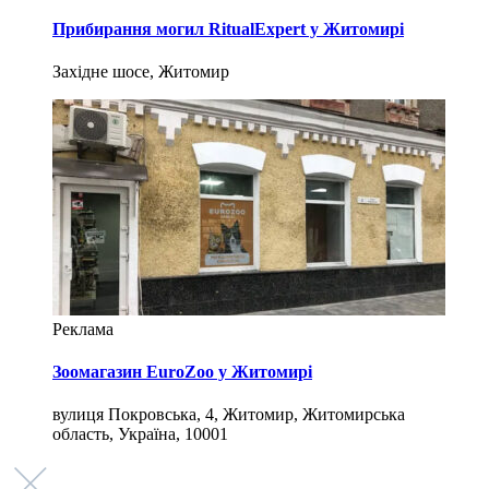
Прибирання могил RitualExpert у Житомирі
Західне шосе, Житомир
Реклама
Зоомагазин EuroZoo у Житомирі
вулиця Покровська, 4, Житомир, Житомирська
область, Україна, 10001