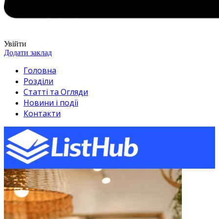
Увійти
Додати заклад
Головна
Розділи
Статті та Огляди
Новини і події
Контакти