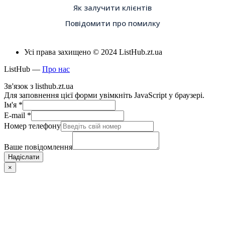
Як залучити клієнтів
Повідомити про помилку
Усі права захищено © 2024 ListHub.zt.ua
ListHub —
Про нас
Зв'язок з listhub.zt.ua
Для заповнення цієї форми увімкніть JavaScript у браузері.
Ім'я
*
E-mail
*
Номер телефону
Ваше повідомлення
Надіслати
×