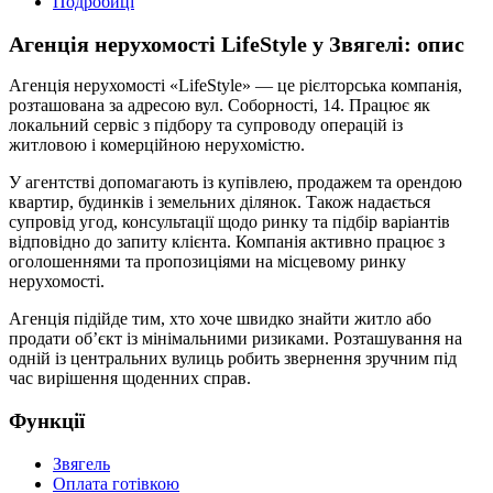
Подробиці
Агенція нерухомості LifeStyle у Звягелі: опис
Агенція нерухомості «LifeStyle» — це рієлторська компанія,
розташована за адресою вул. Соборності, 14. Працює як
локальний сервіс з підбору та супроводу операцій із
житловою і комерційною нерухомістю.
У агентстві допомагають із купівлею, продажем та орендою
квартир, будинків і земельних ділянок. Також надається
супровід угод, консультації щодо ринку та підбір варіантів
відповідно до запиту клієнта. Компанія активно працює з
оголошеннями та пропозиціями на місцевому ринку
нерухомості.
Агенція підійде тим, хто хоче швидко знайти житло або
продати об’єкт із мінімальними ризиками. Розташування на
одній із центральних вулиць робить звернення зручним під
час вирішення щоденних справ.
Функції
Звягель
Оплата готівкою